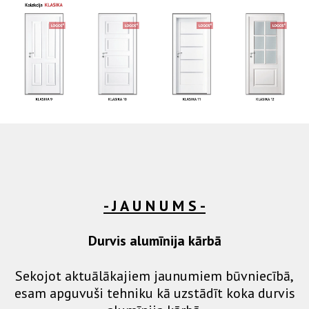
- J A U N U M S -
Durvis alumīnija kārbā
Sekojot aktuālākajiem jaunumiem būvniecībā,
esam apguvuši tehniku kā uzstādīt koka durvis