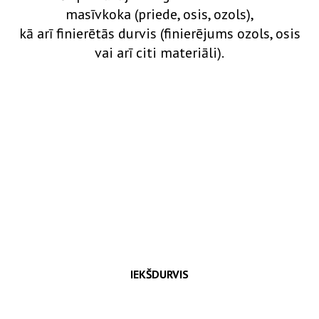
masīvkoka (priede, osis, ozols),
kā arī finierētās durvis (finierējums ozols, osis
vai arī citi materiāli).
IEKŠDURVIS