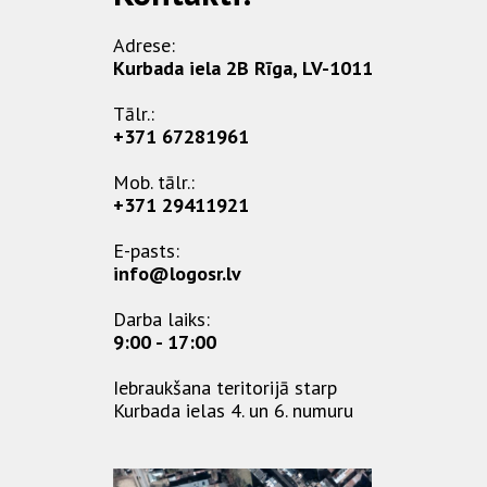
Adrese:
Kurbada iela 2B Rīga, LV-1011
Tālr.:
+371 67281961
Mob. tālr.:
+371 29411921
E-pasts:
info@logosr.lv
Darba laiks:
9:00 - 17:00
Iebraukšana teritorijā starp
Kurbada ielas 4. un 6. numuru