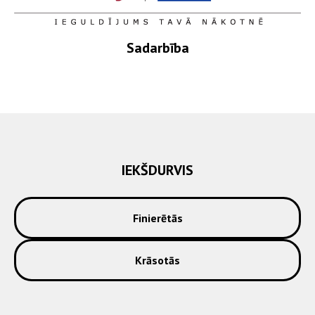
Sadarbība
IEKŠDURVIS
Finierētās
Krāsotās