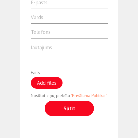
Fails
Add files
Nosūtot ziņu, piekrītu
"Privātuma Politikai"
Sūtīt